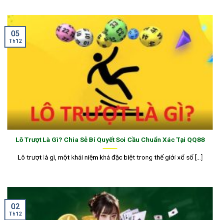
05
Th12
Lô Trượt Là Gì? Chia Sẻ Bí Quyết Soi Cầu Chuẩn Xác Tại QQ88
Lô trượt là gì, một khái niệm khá đặc biệt trong thế giới xổ số [...]
02
Th12