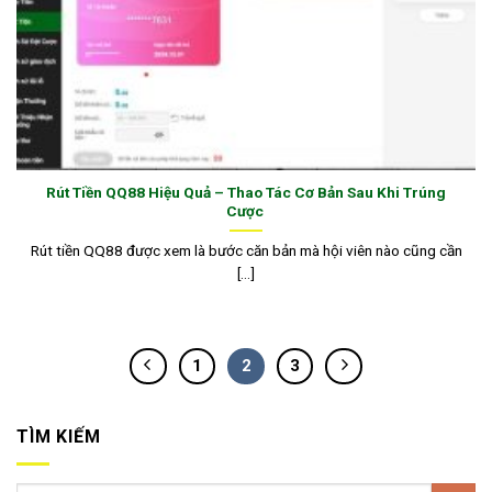
Rút Tiền QQ88 Hiệu Quả – Thao Tác Cơ Bản Sau Khi Trúng
Cược
Rút tiền QQ88 được xem là bước căn bản mà hội viên nào cũng cần
[...]
1
2
3
TÌM KIẾM