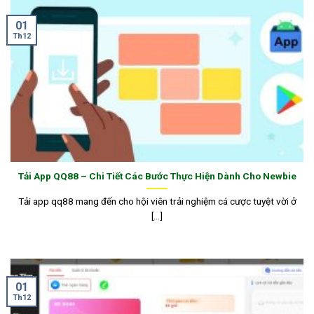
01
Th12
Tải App QQ88 – Chi Tiết Các Bước Thực Hiện Dành Cho Newbie
Tải app qq88 mang đến cho hội viên trải nghiệm cá cược tuyệt vời ở
[...]
01
Th12