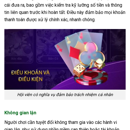
cái đưa ra, bao gồm việc kiểm tra kỹ lưỡng số tiền và thông
tin liên quan trước khi hoàn tất. Điều này đảm bảo mọi khoản
thanh toán được xử lý chính xác, nhanh chóng.
Hội viên có nghĩa vụ đảm bảo trách nhiệm cá nhân
Không gian lận
Người chơi cần tuyệt đối không tham gia vào các hành vi
gian lận, như sử dụng phần mềm can thiệp hoặc tài khoản