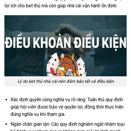
lợi ích cho bet thủ mà còn giúp nhà cái vận hành ổn định.
Lý do bet thủ nhà cái nên đảm bảo tất cả điều kiện
Xác định quyền cùng nghĩa vụ rõ ràng: Tuân thủ quy định
giúp hội viên được bảo vệ quyền lợi, đồng thời thực hiện
đúng nghĩa vụ khi tham gia.
Ngăn chặn gian lận: Các quy định nghiêm ngặt nhằm loại