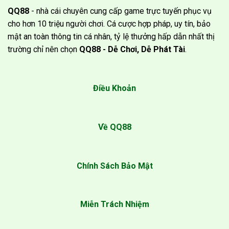
QQ88
- nhà cái chuyên cung cấp game trực tuyến phục vụ
cho hơn 10 triệu người chơi. Cá cược hợp pháp, uy tín, bảo
mật an toàn thông tin cá nhân, tỷ lệ thưởng hấp dẫn nhất thị
trường chỉ nên chọn
QQ88 - Dễ Chơi, Dễ Phát Tài
.
Điều Khoản
Về QQ88
Chính Sách Bảo Mật
Miễn Trách Nhiệm